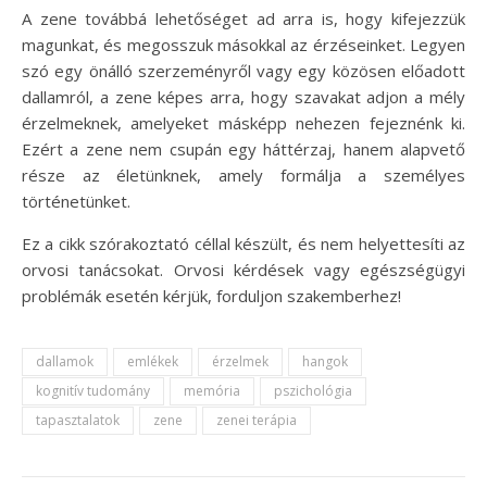
A zene továbbá lehetőséget ad arra is, hogy kifejezzük
magunkat, és megosszuk másokkal az érzéseinket. Legyen
szó egy önálló szerzeményről vagy egy közösen előadott
dallamról, a zene képes arra, hogy szavakat adjon a mély
érzelmeknek, amelyeket másképp nehezen fejeznénk ki.
Ezért a zene nem csupán egy háttérzaj, hanem alapvető
része az életünknek, amely formálja a személyes
történetünket.
Ez a cikk szórakoztató céllal készült, és nem helyettesíti az
orvosi tanácsokat. Orvosi kérdések vagy egészségügyi
problémák esetén kérjük, forduljon szakemberhez!
dallamok
emlékek
érzelmek
hangok
kognitív tudomány
memória
pszichológia
tapasztalatok
zene
zenei terápia