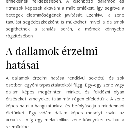
emlékeinek felidézésében. A különböző dallamok és
ritmusok képesek aktiválni a múlt emlékeit, így segítve a
betegek életminőségének javítását. Ezenkívül a zene
tanulási segédeszközként is működhet, mivel a dallamok
segíthetnek a tanulás során, a mémek könnyebb
rögzítésében.
A dallamok érzelmi
hatásai
A dallamok érzelmi hatása rendkívül sokrétű, és sok
esetben egyéni tapasztalatoktól függ. Egy-egy zene vagy
dallam képes megérinteni minket, és felidézni olyan
érzéseket, amelyeket talán már régen elfeledtünk. A zene
képes hatni a hangulatunkra, és befolyásolja a mindennapi
életünket. Egy vidám dallam képes mosolyt csalni az
arcunkra, míg egy melankolikus zene könnyeket csalhat a
szemünkbe.