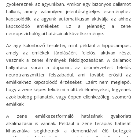
gyökereznek az agyunkban. Amikor egy bizonyos dallamot
hallunk, amely valamilyen jelentőségteljes eseményhez
kapcsolódik, az agyunk automatikusan aktiválja az ahhoz
kapcsolódó emlékeket. Ez a jelenség a zene
neuropszichológiai hatásainak következménye.
Az agy különböző területei, mint például a hippocampus,
amely az emlékek tárolásáért felelős, aktívan részt
vesznek a zenei élmények feldolgozásában. A dallamok
hallgatása során a dopamin, az örömérzetért felelős
neurotranszmitter felszabadul, ami tovább erősíti az
emlékekhez kapcsolódó érzéseket. Ezért nem meglepő,
hogy a zene képes felidézni múltbeli élményeket, legyenek
azok boldog pillanatok, vagy éppen ellenkezőleg, szomorú
emlékek.
A zene emlékezetformáló hatásának gyakorlati
alkalmazásai is vannak. Például a zene terápiás hatását
kihasználva segíthetnek a demenciával élő betegek