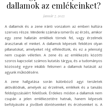
dallamok az emlékeinket?
január 7, 2025
A dallamok és a zene iránti vonzalom az emberi kultúra
szerves része. Mindenki számára ismerős az érzés, amikor
egy zene hallatán emlékek törnek fel, vagy érzelmek
árasztanak el minket. A dallamok képesek felidézni olyan
pillanatokat, amelyeket rég elfeledtünk, és ez a jelenség
nem csupán véletlen. A zene és az emlékezés közötti
szoros kapcsolat számos kutatás tárgya, és a tudományos
közösség egyre inkább felismeri a dallamok hatását az
agyunk működésére.
A zene hallgatása során különböző agyi területek
aktiválódnak, amelyek az érzelmek, emlékek és a tanulás
feldolgozásáért felelősek. Érdekes módon a dallamok nem
csupán a jelen emlékezetére hatnak, hanem képesek
befolyásolni a jövőbeli döntéseinket és érzéseinket is. A