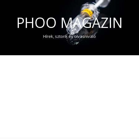
PHOO MAGAZIN
Hírek, sztorik és olvasnivaló