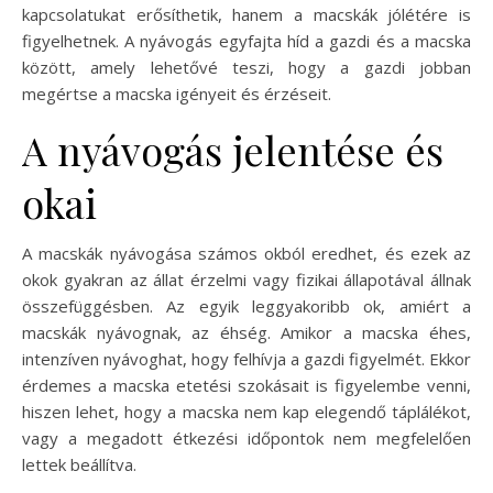
kapcsolatukat erősíthetik, hanem a macskák jólétére is
figyelhetnek. A nyávogás egyfajta híd a gazdi és a macska
között, amely lehetővé teszi, hogy a gazdi jobban
megértse a macska igényeit és érzéseit.
A nyávogás jelentése és
okai
A macskák nyávogása számos okból eredhet, és ezek az
okok gyakran az állat érzelmi vagy fizikai állapotával állnak
összefüggésben. Az egyik leggyakoribb ok, amiért a
macskák nyávognak, az éhség. Amikor a macska éhes,
intenzíven nyávoghat, hogy felhívja a gazdi figyelmét. Ekkor
érdemes a macska etetési szokásait is figyelembe venni,
hiszen lehet, hogy a macska nem kap elegendő táplálékot,
vagy a megadott étkezési időpontok nem megfelelően
lettek beállítva.