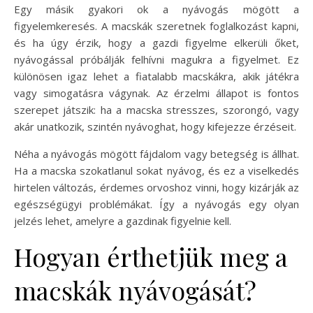
Egy másik gyakori ok a nyávogás mögött a
figyelemkeresés. A macskák szeretnek foglalkozást kapni,
és ha úgy érzik, hogy a gazdi figyelme elkerüli őket,
nyávogással próbálják felhívni magukra a figyelmet. Ez
különösen igaz lehet a fiatalabb macskákra, akik játékra
vagy simogatásra vágynak. Az érzelmi állapot is fontos
szerepet játszik: ha a macska stresszes, szorongó, vagy
akár unatkozik, szintén nyávoghat, hogy kifejezze érzéseit.
Néha a nyávogás mögött fájdalom vagy betegség is állhat.
Ha a macska szokatlanul sokat nyávog, és ez a viselkedés
hirtelen változás, érdemes orvoshoz vinni, hogy kizárják az
egészségügyi problémákat. Így a nyávogás egy olyan
jelzés lehet, amelyre a gazdinak figyelnie kell.
Hogyan érthetjük meg a
macskák nyávogását?