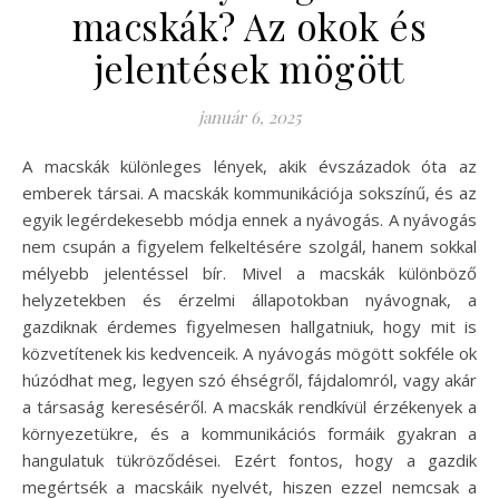
macskák? Az okok és
jelentések mögött
január 6, 2025
A macskák különleges lények, akik évszázadok óta az
emberek társai. A macskák kommunikációja sokszínű, és az
egyik legérdekesebb módja ennek a nyávogás. A nyávogás
nem csupán a figyelem felkeltésére szolgál, hanem sokkal
mélyebb jelentéssel bír. Mivel a macskák különböző
helyzetekben és érzelmi állapotokban nyávognak, a
gazdiknak érdemes figyelmesen hallgatniuk, hogy mit is
közvetítenek kis kedvenceik. A nyávogás mögött sokféle ok
húzódhat meg, legyen szó éhségről, fájdalomról, vagy akár
a társaság kereséséről. A macskák rendkívül érzékenyek a
környezetükre, és a kommunikációs formáik gyakran a
hangulatuk tükröződései. Ezért fontos, hogy a gazdik
megértsék a macskáik nyelvét, hiszen ezzel nemcsak a