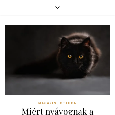
,
MAGAZIN
OTTHON
Miért nyávognak a