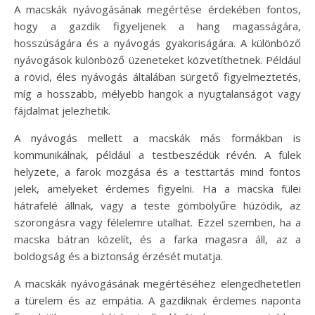
A macskák nyávogásának megértése érdekében fontos,
hogy a gazdik figyeljenek a hang magasságára,
hosszúságára és a nyávogás gyakoriságára. A különböző
nyávogások különböző üzeneteket közvetíthetnek. Például
a rövid, éles nyávogás általában sürgető figyelmeztetés,
míg a hosszabb, mélyebb hangok a nyugtalanságot vagy
fájdalmat jelezhetik.
A nyávogás mellett a macskák más formákban is
kommunikálnak, például a testbeszédük révén. A fülek
helyzete, a farok mozgása és a testtartás mind fontos
jelek, amelyeket érdemes figyelni. Ha a macska fülei
hátrafelé állnak, vagy a teste gömbölyűre húzódik, az
szorongásra vagy félelemre utalhat. Ezzel szemben, ha a
macska bátran közelít, és a farka magasra áll, az a
boldogság és a biztonság érzését mutatja.
A macskák nyávogásának megértéséhez elengedhetetlen
a türelem és az empátia. A gazdiknak érdemes naponta