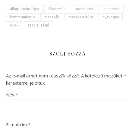
állatpszichológia
állattartás
háziállatok
jelentések
kommunikáció
macskák
macskakultúra
nyávogás
okok
szocializáció
SZÓLJ HOZZÁ
Az e-mail címet nem tesszük közzé.
A kötelező mezőket
*
karakterrel jelöltük
Név
*
E-mail cím
*