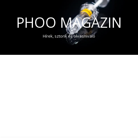
PHOO MAGAZIN
Hírek, sztorik és olvasnivaló