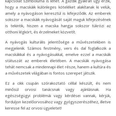
kapcsolat szimbóluma is lehet. A gazdik gyakran úgy érzik,
hogy a macskáik különleges köteléket alakítanak ki velük,
amely a nyávogáson keresztül is kifejeződik. Az emberek
sokszor a macskáik nyávogását saját maguk kifejezésének
is tekintik, hiszen a macska hangja sokszor tükrözi az
otthoni légkört, és érzelmeket közvetít.
A nyávogás kulturális jelentősége a művészetekben is
megjelenik. Számos festmény, vers és dal foglalkozik a
macskákkal és a nyávogásukkal, emelve ezzel a macskák
státuszát az emberek életében. A macskák nyávogása
tehát nemcsak a mindennapi élet része, hanem a kultúra és
a művészetek világában is fontos szerepet játszik.
Ez a cikk csupán szórakoztató céllal készült, és nem
minősül orvosi tanácsnak vagy ajánlásnak. Ha
egészségügyi problémái vagy kérdései vannak, kérjük,
forduljon kezelőorvosához vagy gyógyszerészéhez, illetve
keresse fel az orvosi ügyeletet!