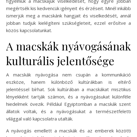
figyelniük a macskájuk viselkedését, hogy egyre jobban
megértsék kis kedvencük igényeit és érzéseit. Minél inkább
ismerjük meg a macskánk hangjait és viselkedését, annál
jobban tudjuk kielégíteni szükségleteit, ezzel erősítve a
közös kapcsolatunkat.
A macskák nyávogásának
kulturális jelentősége
A macskák nyávogása nem csupán a kommunikáció
eszköze, hanem különböző kultúrákban is eltérő
jelentéssel bírhat. Sok kultúrában a macskákat misztikus
lényekként tartják számon, és a nyávogásukat különféle
hiedelmek övezik. Például Egyiptomban a macskák szent
állatok voltak, és a nyávogásukat a természetfeletti
világgal való kapcsolatra utalták.
A nyávogás emellett a macskák és az emberek közötti