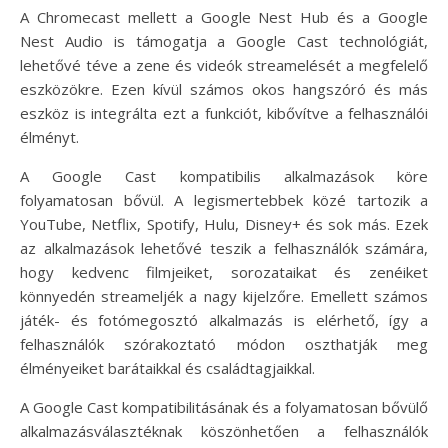
A Chromecast mellett a Google Nest Hub és a Google
Nest Audio is támogatja a Google Cast technológiát,
lehetővé téve a zene és videók streamelését a megfelelő
eszközökre. Ezen kívül számos okos hangszóró és más
eszköz is integrálta ezt a funkciót, kibővítve a felhasználói
élményt.
A Google Cast kompatibilis alkalmazások köre
folyamatosan bővül. A legismertebbek közé tartozik a
YouTube, Netflix, Spotify, Hulu, Disney+ és sok más. Ezek
az alkalmazások lehetővé teszik a felhasználók számára,
hogy kedvenc filmjeiket, sorozataikat és zenéiket
könnyedén streameljék a nagy kijelzőre. Emellett számos
játék- és fotómegosztó alkalmazás is elérhető, így a
felhasználók szórakoztató módon oszthatják meg
élményeiket barátaikkal és családtagjaikkal.
A Google Cast kompatibilitásának és a folyamatosan bővülő
alkalmazásválasztéknak köszönhetően a felhasználók