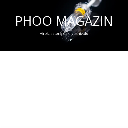
PHOO MAGAZIN
Hírek, sztorik és olvasnivaló