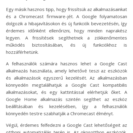
Egy másik hasznos tipp, hogy frissítsük az alkalmazásainkat
és a Chromecast firmware-jét. A Google folyamatosan
dolgozik a hibajavításokon és új funkciók bevezetésén, így
érdemes időnként ellenőrizni, hogy minden naprakész
legyen. A frissítések segíthetnek a zökkenőmentes
működés biztosításában, és új funkciókhoz is
hozzáférhetünk.
A felhasználók számára hasznos lehet a Google Cast
alkalmazás használata, amely lehetővé teszi az eszközök
és alkalmazások egyszerű kezelését. Az alkalmazásban
könnyedén megtalálhatjuk a Google Cast kompatibilis
alkalmazásokat, és egy kattintással elérhetjük őket. A
Google Home alkalmazás szintén segíthet az eszköz
beállításában és kezelésében, így a felhasználók
könnyedén testre szabhatják a Chromecast élményt.
Végül, érdemes felfedezni a Google Cast lehetőségeit az
otthoni automatizálás terén is. Az okosotthon eszközök,