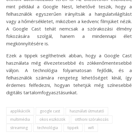
mint például a Google Nest, lehetővé teszik, hogy a
felhasználók egyszerűen irányítsák a hangulatvilágítást
vagy a hőmérsékletet, miközben a kedvenc filmjüket nézik.
A Google Cast tehát nemcsak a szórakozási élmény
fokozására szolgál, hanem a mindennapi élet
megkönnyítésére is.
Ezek a tippek segíthetnek abban, hogy a Google Cast
használata még élvezetesebbé és zökkenőmentesebbé
váljon. A technológia folyamatosan fejlődik, és a
felhasználók számára rengeteg lehetőséget kínál, így
érdemes felfedezni, hogyan tehetjük még színesebbé
digitális tartalomfogyasztásunkat.
applikációk
google cast
használati útmutató
multimédia
okos eszközök
otthoni szórakozás
streaming
technológia
tippek
wifi