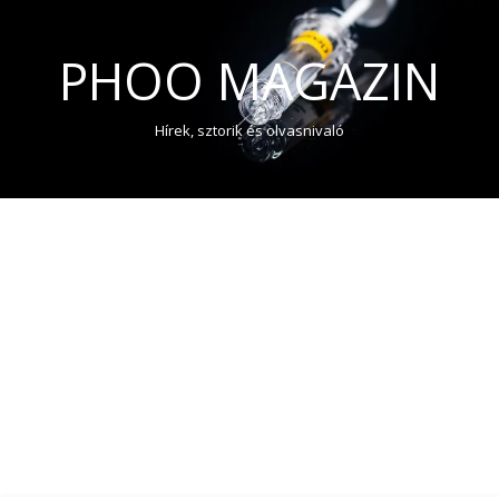
PHOO MAGAZIN
Hírek, sztorik és olvasnivaló