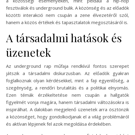
a közösségi eseményeken, mint például a hip-hop
fesztiválok és underground bulik. A közönség és az előadók
közötti interakció nem csupán a zene élvezetéről szól,
hanem a közös értékek és tapasztalatok megosztásáról is.
A társadalmi hatások és
üzenetek
Az underground rap műfaja rendkívül fontos szerepet
játszik a társadalmi diskurzusban. Az előadók gyakran
foglalkoznak olyan kérdésekkel, mint a faji egyenlőség, a
szegénység, a rendőri brutalitás és a politikai elnyomás.
Ezen témák érzékeltetése nem csupán a hallgatók
figyelmét vonja magára, hanem társadalmi változásokra is
inspirálhat. A dalokban megjelenő üzenetek arra ösztönzik
a közönséget, hogy gondolkodjanak el a világ problémáiról
és aktívan lépjenek fel azok megoldása érdekében.