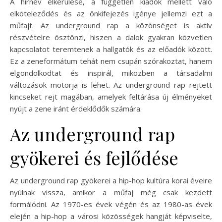
A hírnév elkerülése, a független kiadók mellett való
elköteleződés és az önkifejezés igénye jellemzi ezt a
műfajt. Az underground rap a közönséget is aktív
részvételre ösztönzi, hiszen a dalok gyakran közvetlen
kapcsolatot teremtenek a hallgatók és az előadók között.
Ez a zeneformátum tehát nem csupán szórakoztat, hanem
elgondolkodtat és inspirál, miközben a társadalmi
változások motorja is lehet. Az underground rap rejtett
kincseket rejt magában, amelyek feltárása új élményeket
nyújt a zene iránt érdeklődők számára.
Az underground rap
gyökerei és fejlődése
Az underground rap gyökerei a hip-hop kultúra korai éveire
nyúlnak vissza, amikor a műfaj még csak kezdett
formálódni. Az 1970-es évek végén és az 1980-as évek
elején a hip-hop a városi közösségek hangját képviselte,