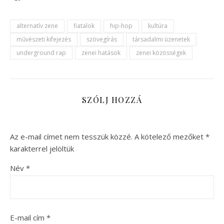
alternatív zene
fiatalok
hip-hop
kultúra
művészeti kifejezés
szövegírás
társadalmi üzenetek
underground rap
zenei hatások
zenei közösségek
SZÓLJ HOZZÁ
Az e-mail címet nem tesszük közzé.
A kötelező mezőket
*
karakterrel jelöltük
Név
*
E-mail cím
*