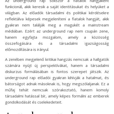
Az underground rap sokszor a fiatalok hangjaként
funkcionál, akik keresik a saját identitásukat és helyüket a
világban. Az előadók társadalmi és politikai kérdésekre
reflektálva képesek megjeleníteni a fiatalok hangját, akik
gyakran nem találják meg a magukét a mainstream
médiában. Ezért az underground rap nem csupán zene,
hanem egyfajta mozgalom, amely a közösség
összefogására és a társadalmi igazságosság
előmozdítására is irányul.
A zenében megjelenő kritikai hangzás nemcsak a hallgatók
számára nyújt új perspektívákat, hanem a társadalmi
diskurzus formálásában is fontos szerepet játszik. Az
underground rap előadói gyakran kihívják a hatalmat, és
bátorságot adnak másoknak is, hogy megszólaljanak. Ez a
műfaj tehát nemcsak szórakoztató, hanem komoly
társadalmi hatással bír, amely képes formálni az emberek
gondolkodását és cselekedeteit.