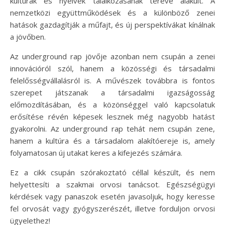
kultúrák és nyelvek találkozásának terévé alakult. A
nemzetközi együttműködések és a különböző zenei
hatások gazdagítják a műfajt, és új perspektívákat kínálnak
a jövőben.
Az underground rap jövője azonban nem csupán a zenei
innovációról szól, hanem a közösségi és társadalmi
felelősségvállalásról is. A művészek továbbra is fontos
szerepet játszanak a társadalmi igazságosság
előmozdításában, és a közönséggel való kapcsolatuk
erősítése révén képesek lesznek még nagyobb hatást
gyakorolni. Az underground rap tehát nem csupán zene,
hanem a kultúra és a társadalom alakítóereje is, amely
folyamatosan új utakat keres a kifejezés számára.
Ez a cikk csupán szórakoztató céllal készült, és nem
helyettesíti a szakmai orvosi tanácsot. Egészségügyi
kérdések vagy panaszok esetén javasoljuk, hogy keresse
fel orvosát vagy gyógyszerészét, illetve forduljon orvosi
ügyelethez!