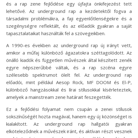
és a rap zene fejlődése egy újfajta önkifejezést tett
lehetővé. Az underground rap a kezdetektől fogva a
társadalmi problémákra, a faji egyenlőtlenségekre és a
szegénységre reflektált, és az előadók gyakran a saját
tapasztalataikat használták fel a szövegeikben.
A 1990-es években az underground rap új irányt vett,
amikor a műfaj különböző ágazatokra széttagolódott. Az
önálló kiadók és független művészek által készített zenék
egyre népszerűbbé váltak, és a rap szcéna egyre
szélesebb spektrumot ölelt fel. Az underground rap
előadói, mint például Aesop Rock, MF DOOM és El-P,
különböző hangzásokkal és lírai stílusokkal kísérleteztek,
amelyek a mainstream zene határait feszegették.
Ez a fejlődési folyamat nem csupán a zenei stílusok
sokszínűségét hozta magával, hanem egy új közönséget is
kialakított. Az underground rap hallgatói gyakran
elköteleződnek a művészek iránt, és aktívan részt vesznek