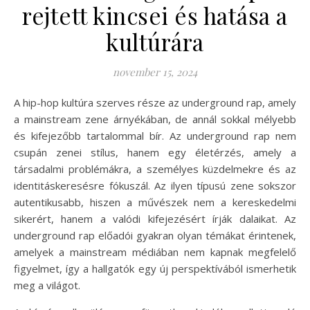
rejtett kincsei és hatása a
kultúrára
november 15, 2024
A hip-hop kultúra szerves része az underground rap, amely
a mainstream zene árnyékában, de annál sokkal mélyebb
és kifejezőbb tartalommal bír. Az underground rap nem
csupán zenei stílus, hanem egy életérzés, amely a
társadalmi problémákra, a személyes küzdelmekre és az
identitáskeresésre fókuszál. Az ilyen típusú zene sokszor
autentikusabb, hiszen a művészek nem a kereskedelmi
sikerért, hanem a valódi kifejezésért írják dalaikat. Az
underground rap előadói gyakran olyan témákat érintenek,
amelyek a mainstream médiában nem kapnak megfelelő
figyelmet, így a hallgatók egy új perspektívából ismerhetik
meg a világot.