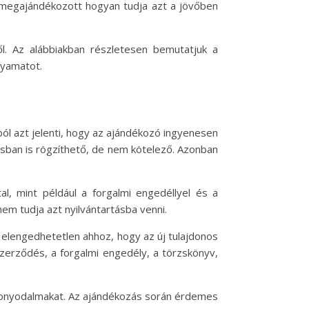
a megajándékozott hogyan tudja azt a jövőben
l. Az alábbiakban részletesen bemutatjuk a
lyamatot.
l azt jelenti, hogy az ajándékozó ingyenesen
rásban is rögzíthető, de nem kötelező. Azonban
l, mint például a forgalmi engedéllyel és a
m tudja azt nyilvántartásba venni.
 elengedhetetlen ahhoz, hogy az új tulajdonos
szerződés, a forgalmi engedély, a törzskönyv,
i bonyodalmakat. Az ajándékozás során érdemes