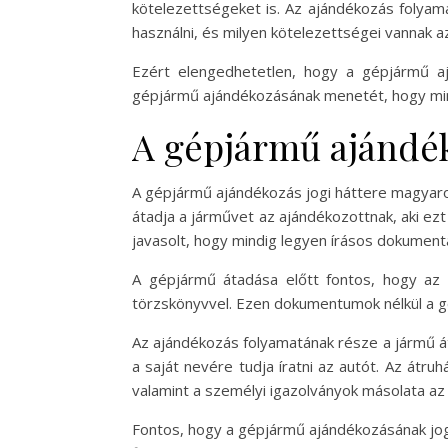
kötelezettségeket is. Az ajándékozás folyam
használni, és milyen kötelezettségei vannak a
Ezért elengedhetetlen, hogy a gépjármű aj
gépjármű ajándékozásának menetét, hogy min
A gépjármű ajándék
A gépjármű ajándékozás jogi háttere magyaro
átadja a járművet az ajándékozottnak, aki ezt
javasolt, hogy mindig legyen írásos dokumentá
A gépjármű átadása előtt fontos, hogy az a
törzskönyvvel. Ezen dokumentumok nélkül a g
Az ajándékozás folyamatának része a jármű át
a saját nevére tudja íratni az autót. Az átr
valamint a személyi igazolványok másolata az
Fontos, hogy a gépjármű ajándékozásának jogi