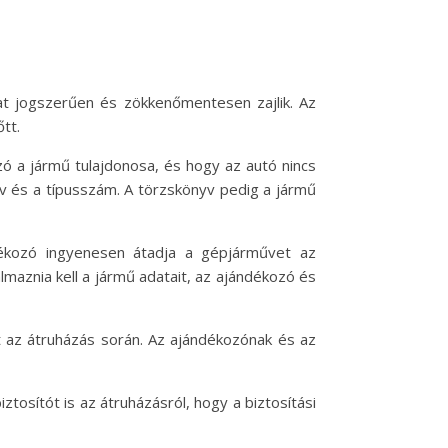
t jogszerűen és zökkenőmentesen zajlik. Az
tt.
ó a jármű tulajdonosa, és hogy az autó nincs
 év és a típusszám. A törzskönyv pedig a jármű
ékozó ingyenesen átadja a gépjárművet az
almaznia kell a jármű adatait, az ajándékozó és
t az átruházás során. Az ajándékozónak és az
tosítót is az átruházásról, hogy a biztosítási