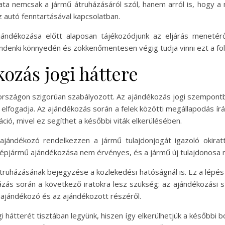
ata nemcsak a jármű átruházásáról szól, hanem arról is, hogy 
z autó fenntartásával kapcsolatban.
ándékozása előtt alaposan tájékozódjunk az eljárás menetérő
denki könnyedén és zökkenőmentesen végig tudja vinni ezt a fo
ozás jogi háttere
rszágon szigorúan szabályozott. Az ajándékozás jogi szempontbó
 elfogadja. Az ajándékozás során a felek közötti megállapodás í
ció, mivel ez segíthet a későbbi viták elkerülésében.
jándékozó rendelkezzen a jármű tulajdonjogát igazoló okiratta
épjármű ajándékozása nem érvényes, és a jármű új tulajdonosa ne
ruházásának bejegyzése a közlekedési hatóságnál is. Ez a lépés
uházás során a következő iratokra lesz szükség: az ajándékozási 
 ajándékozó és az ajándékozott részéről.
 hátterét tisztában legyünk, hiszen így elkerülhetjük a később