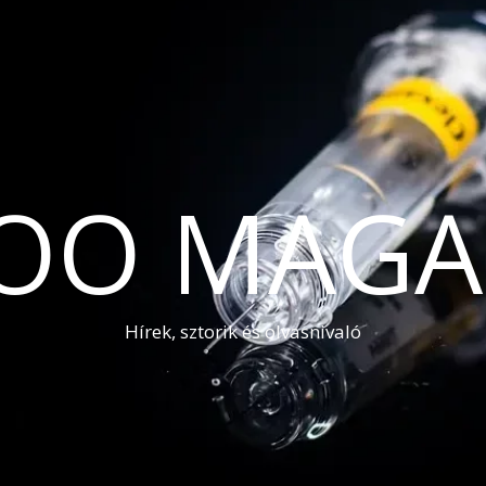
OO MAGA
Hírek, sztorik és olvasnivaló