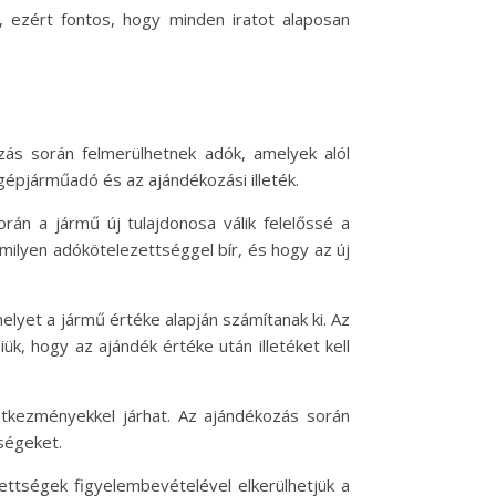
 ezért fontos, hogy minden iratot alaposan
ás során felmerülhetnek adók, amelyek alól
épjárműadó és az ajándékozási illeték.
án a jármű új tulajdonosa válik felelőssé a
ilyen adókötelezettséggel bír, és hogy az új
elyet a jármű értéke alapján számítanak ki. Az
ük, hogy az ajándék értéke után illetéket kell
etkezményekkel járhat. Az ajándékozás során
ségeket.
ttségek figyelembevételével elkerülhetjük a