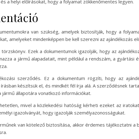
és a helyi előírásokat, hogy a folyamat zökkenőmentes legyen.
entáció
mentumokra van szükség, amelyek biztosítják, hogy a folyama
okat, amelyeket mindenképpen be kell szerezni az ajándékozás elő
 törzskönyv. Ezek a dokumentumok igazolják, hogy az ajándékoz
lmazza a jármű alapadatait, mint például a rendszám, a gyártási
zza.
kozási szerződés. Ez a dokumentum rögzíti, hogy az ajánd
rásban készítsük el, és mindkét fél írja alá. A szerződésnek tart
 jármű állapotára vonatkozó információkat.
hetetlen, mivel a közlekedési hatóság kérheti ezeket az iratoka
zemélyi igazolványát, hogy igazolják személyazonosságukat.
műnek van kötelező biztosítása, akkor érdemes tájékoztatni a biz
sra.