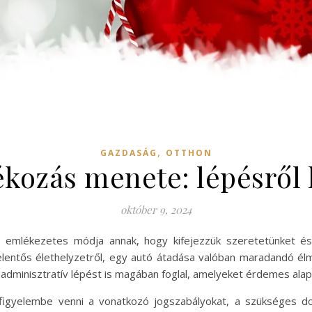
,
GAZDASÁG
OTTHON
kozás menete: lépésről 
október 9, 2024
 emlékezetes módja annak, hogy kifejezzük szeretetünket és 
jelentős élethelyzetről, egy autó átadása valóban maradandó é
 adminisztratív lépést is magában foglal, amelyeket érdemes ala
igyelembe venni a vonatkozó jogszabályokat, a szükséges do