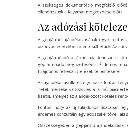
A szükséges dokumentáció megfelelő előkés
ellenőrizzünk a folyamat megkezdése előtt.
Az adózási kötelez
A gépjármű ajándékozásának egyik fontos a
bizonyos esetekben mentesülhetünk. Az adózá
A gépjárműadó a jármű tulajdonosának kötel
gépjárműadó megfizetéséért. Érdemes tehát a
tulajdonos felkészült-e ezek teljesítésére.
Az ajándékozási illeték egy másik fontos tény
illeték mértéke változó, és a jármű piaci ért
fizetni, amelyet az ajándékozott köteles rend
Fontos, hogy az új tulajdonos tisztában le
érdemes konzultálni egy adószakértővel, aki
Összességében a gépjármű ajándékozása izga