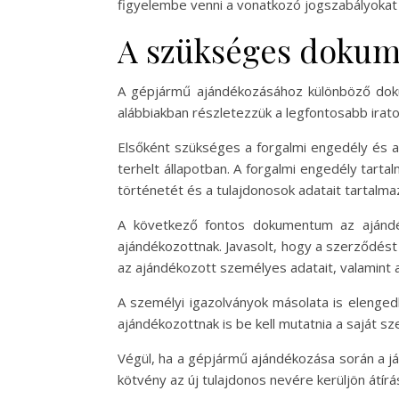
figyelembe venni a vonatkozó jogszabályokat 
A szükséges dokum
A gépjármű ajándékozásához különböző doku
alábbiakban részletezzük a legfontosabb irat
Elsőként szükséges a forgalmi engedély és a
terhelt állapotban. A forgalmi engedély tarta
történetét és a tulajdonosok adatait tartalma
A következő fontos dokumentum az ajándé
ajándékozottnak. Javasolt, hogy a szerződést í
az ajándékozott személyes adatait, valamint a
A személyi igazolványok másolata is elenged
ajándékozottnak is be kell mutatnia a saját s
Végül, ha a gépjármű ajándékozása során a jár
kötvény az új tulajdonos nevére kerüljön átírá