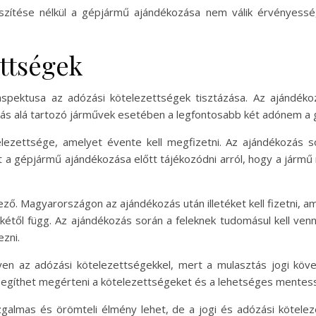
zítése nélkül a gépjármű ajándékozása nem válik érvényessé,
ettségek
spektusa az adózási kötelezettségek tisztázása. Az ajándékoz
s alá tartozó járművek esetében a legfontosabb két adónem a g
ezettsége, amelyet évente kell megfizetni. Az ajándékozás sor
 gépjármű ajándékozása előtt tájékozódni arról, hogy a jármű m
ező. Magyarországon az ajándékozás után illetéket kell fizetni, am
ékétől függ. Az ajándékozás során a feleknek tudomásul kell venni
ezni.
gyen az adózási kötelezettségekkel, mert a mulasztás jogi köv
 segíthet megérteni a kötelezettségeket és a lehetséges mentes
lmas és örömteli élmény lehet, de a jogi és adózási köteleze