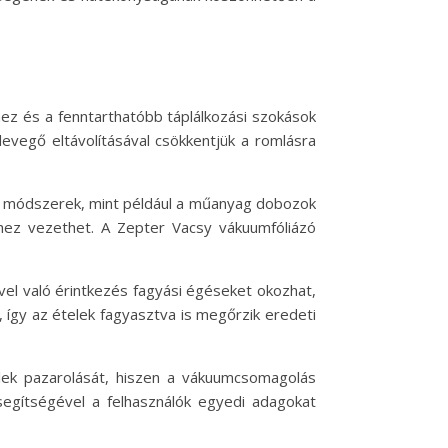
ez és a fenntarthatóbb táplálkozási szokások
levegő eltávolításával csökkentjük a romlásra
si módszerek, mint például a műanyag dobozok
hez vezethet. A Zepter Vacsy vákuumfóliázó
vel való érintkezés fagyási égéseket okozhat,
 így az ételek fagyasztva is megőrzik eredeti
elek pazarolását, hiszen a vákuumcsomagolás
segítségével a felhasználók egyedi adagokat