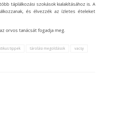
bb táplálkozási szokások kialakításához is. A
álkozzanak, és élvezzék az ízletes ételeket
 az orvos tanácsát fogadja meg.
tikus tippek
tárolási megoldások
vacsy