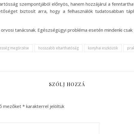
rtósság szempontjából előnyös, hanem hozzájárul a fenntartható
tőséget biztosít arra, hogy a felhasználók tudatosabban tápl
ít orvosi tanácsnak. Egészségügyi probléma esetén mindenki csak
sesség megőrzése
hosszabb eltarthatóság
konyhai eszközök
prak
SZÓLJ HOZZÁ
ző mezőket
*
karakterrel jelöltük