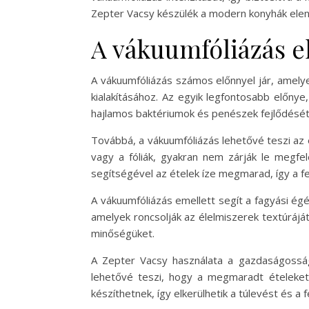
Zepter Vacsy készülék a modern konyhák elen
A vákuumfóliázás e
A vákuumfóliázás számos előnnyel jár, amely
kialakításához. Az egyik legfontosabb előnye
hajlamos baktériumok és penészek fejlődését,
Továbbá, a vákuumfóliázás lehetővé teszi az
vagy a fóliák, gyakran nem zárják le megf
segítségével az ételek íze megmarad, így a fe
A vákuumfóliázás emellett segít a fagyási ég
amelyek roncsolják az élelmiszerek textúrájá
minőségüket.
A Zepter Vacsy használata a gazdaságosság 
lehetővé teszi, hogy a megmaradt ételeket 
készíthetnek, így elkerülhetik a túlevést és a 