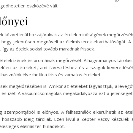
gedhetetlen eszközévé vált.
lőnyei
ek közvetlenül hozzájárulnak az ételek minőségének megőrzéséh
, hogy jelentősen megnöveli az élelmiszerek eltarthatóságát. A 
 így az ételek sokkal tovább maradnak frissek.
 ételek ízének és aromáinak megőrzését. A hagyományos tárolá
elelően az ételeket, ami ízvesztéshez és a szagok keveredésé
lhasználók élvezhetik a friss és zamatos ételeket.
ések megelőzésében is. Amikor az ételeket fagyasztjuk, a levegő
t és ízét. A vákuumcsomagolás megakadályozza ezt a jelenséget,
szempontjából is előnyös. A felhasználók elkerülhetik az ét
hosszabb ideig tárolják. Ezen kívül a Zepter Vacsy készülék 
felesleges élelmiszer-hulladékot.