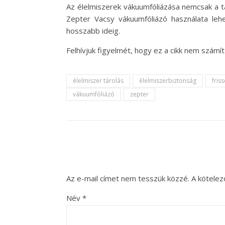
Az élelmiszerek vákuumfóliázása nemcsak a ta
Zepter Vacsy vákuumfóliázó használata lehe
hosszabb ideig.
Felhívjuk figyelmét, hogy ez a cikk nem szám
élelmiszer tárolás
élelmiszerbiztonság
fris
vákuumfóliázó
zepter
Az e-mail címet nem tesszük közzé.
A kötele
Név
*