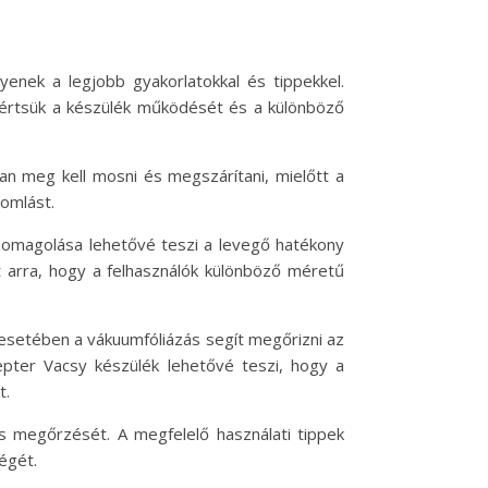
yenek a legjobb gyakorlatokkal és tippekkel.
egértsük a készülék működését és a különböző
san meg kell mosni és megszárítani, mielőtt a
romlást.
csomagolása lehetővé teszi a levegő hatékony
t arra, hogy a felhasználók különböző méretű
 esetében a vákuumfóliázás segít megőrizni az
epter Vacsy készülék lehetővé teszi, hogy a
t.
s megőrzését. A megfelelő használati tippek
ségét.