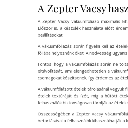
A Zepter Vacsy hasz
A Zepter Vacsy vákuumfóliázó maximális kiha
Először is, a készülék használata előtt érd
beállításokat.
A vákuumfóliázás során figyelni kell az étel
fóliába helyeznénk őket. A nedvesség ugyanis 
Fontos, hogy a vákuumfóliázás során ne tölt
eltávolítását, ami elengedhetetlen a vákuum
csomagokat készítsenek, így érdemes az étel
A vákuumfóliázott ételek tárolásánál vegyük 
ételek textúráját és ízét, míg a hűtött ét
felhasználók biztonságosan tárolják az ételeke
Összességében a Zepter Vacsy vákuumfóliázó
betartásával a felhasználók kihasználhatják a 