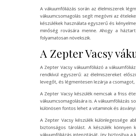
A vákuumfóliázás során az élelmiszerek légm
vákuumcsomagolás segít megóvni az ételeket
készülékek használata egyszerű és kényelmes,
minőség rovására menne. Ahogy a háztartá
folyamatosan növekszik.
A Zepter Vacsy vá
A Zepter Vacsy vákuumfóliázó a vákuumfóliázá
rendkívül egyszerű: az élelmiszereket elősz
levegőt, és légmentesen lezárja a csomagot,
A Zepter Vacsy készülék nemcsak a friss étel
vákuumcsomagolására is. A vákuumfóliázás sorá
különösen fontos lehet a vitaminok és ásvány
A Zepter Vacsy készülék különlegessége abba
biztonságos tárolást. A készülék könnyen k
vákuumfóliázás intenzitását, így biztosítva