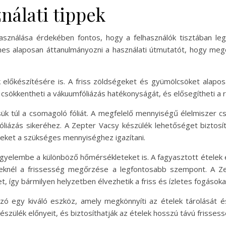
nálati tippek
sználása érdekében fontos, hogy a felhasználók tisztában leg
emes alaposan áttanulmányozni a használati útmutatót, hogy m
ek előkészítésére is. A friss zöldségeket és gyümölcsöket alapo
csökkentheti a vákuumfóliázás hatékonyságát, és elősegítheti a 
sük túl a csomagoló fóliát. A megfelelő mennyiségű élelmiszer 
fóliázás sikeréhez. A Zepter Vacsy készülék lehetőséget biztosí
eket a szükséges mennyiséghez igazítani.
figyelembe a különböző hőmérsékleteket is. A fagyasztott ételek
eleknél a frissesség megőrzése a legfontosabb szempont. A Z
t, így bármilyen helyzetben élvezhetik a friss és ízletes fogásoka
 egy kiváló eszköz, amely megkönnyíti az ételek tárolását é
készülék előnyeit, és biztosíthatják az ételek hosszú távú frisses