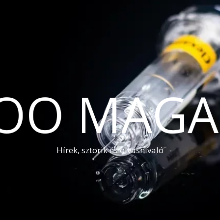
OO MAGA
Hírek, sztorik és olvasnivaló