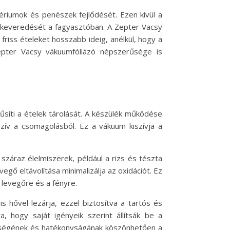
ériumok és penészek fejlődését. Ezen kívül a
 keveredését a fagyasztóban. A Zepter Vacsy
riss ételeket hosszabb ideig, anélkül, hogy a
epter Vacsy vákuumfóliázó népszerűsége is
űsíti a ételek tárolását. A készülék működése
szív a csomagolásból. Ez a vákuum kiszívja a
száraz élelmiszerek, például a rizs és tészta
gő eltávolítása minimalizálja az oxidációt. Ez
 levegőre és a fényre.
 hővel lezárja, ezzel biztosítva a tartós és
, hogy saját igényeik szerint állítsák be a
erűségének és hatékonyságának köszönhetően a