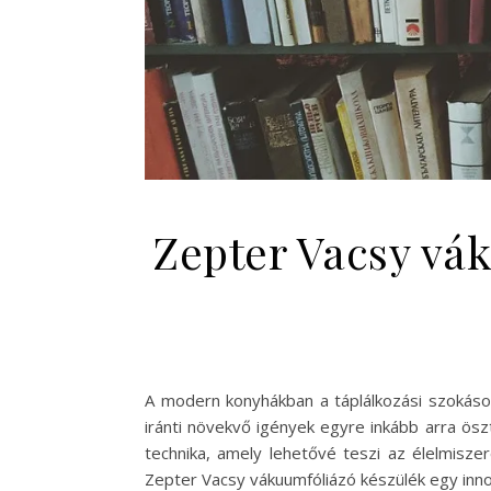
Zepter Vacsy vák
A modern konyhákban a táplálkozási szokáso
iránti növekvő igények egyre inkább arra ös
technika, amely lehetővé teszi az élelmisz
Zepter Vacsy vákuumfóliázó készülék egy inno