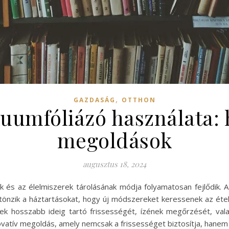
,
GAZDASÁG
OTTHON
uumfóliázó használata: 
megoldások
augusztus 18, 2024
k és az élelmiszerek tárolásának módja folyamatosan fejlődik.
ztönzik a háztartásokat, hogy új módszereket keressenek az ét
erek hosszabb ideig tartó frissességét, ízének megőrzését, va
vatív megoldás, amely nemcsak a frissességet biztosítja, hanem a