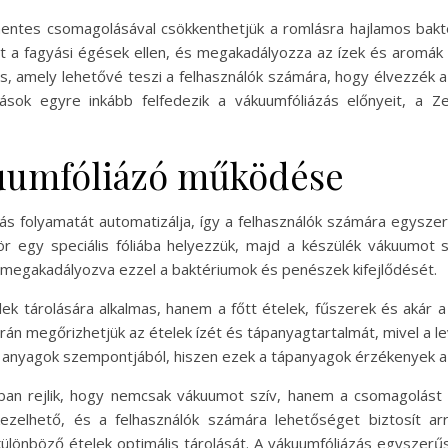
entes csomagolásával csökkenthetjük a romlásra hajlamos bakt
 a fagyási égések ellen, és megakadályozza az ízek és aromák
 amely lehetővé teszi a felhasználók számára, hogy élvezzék a f
sok egyre inkább felfedezik a vákuumfóliázás előnyeit, a Z
kuumfóliázó működése
s folyamatát automatizálja, így a felhasználók számára egyszer
ör egy speciális fóliába helyezzük, majd a készülék vákuumot 
 megakadályozva ezzel a baktériumok és penészek kifejlődését.
ek tárolására alkalmas, hanem a főtt ételek, fűszerek és akár a 
n megőrizhetjük az ételek ízét és tápanyagtartalmát, mivel a leve
i anyagok szempontjából, hiszen ezek a tápanyagok érzékenyek a
n rejlik, hogy nemcsak vákuumot szív, hanem a csomagolást is
ezelhető, és a felhasználók számára lehetőséget biztosít arra
 a különböző ételek optimális tárolását. A vákuumfóliázás egysz