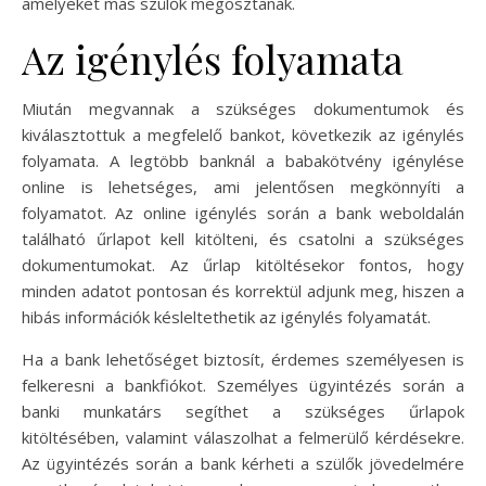
amelyeket más szülők megosztanak.
Az igénylés folyamata
Miután megvannak a szükséges dokumentumok és
kiválasztottuk a megfelelő bankot, következik az igénylés
folyamata. A legtöbb banknál a babakötvény igénylése
online is lehetséges, ami jelentősen megkönnyíti a
folyamatot. Az online igénylés során a bank weboldalán
található űrlapot kell kitölteni, és csatolni a szükséges
dokumentumokat. Az űrlap kitöltésekor fontos, hogy
minden adatot pontosan és korrektül adjunk meg, hiszen a
hibás információk késleltethetik az igénylés folyamatát.
Ha a bank lehetőséget biztosít, érdemes személyesen is
felkeresni a bankfiókot. Személyes ügyintézés során a
banki munkatárs segíthet a szükséges űrlapok
kitöltésében, valamint válaszolhat a felmerülő kérdésekre.
Az ügyintézés során a bank kérheti a szülők jövedelmére