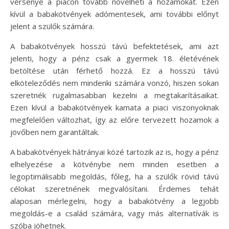
versenye a piacon tovább növelheti a hozamokat. Ezen
kívül a babakötvények adómentesek, ami további előnyt
jelent a szülők számára.
A babakötvények hosszú távú befektetések, ami azt
jelenti, hogy a pénz csak a gyermek 18. életévének
betöltése után férhető hozzá. Ez a hosszú távú
elköteleződés nem mindenki számára vonzó, hiszen sokan
szeretnék rugalmasabban kezelni a megtakarításaikat.
Ezen kívül a babakötvények kamata a piaci viszonyoknak
megfelelően változhat, így az előre tervezett hozamok a
jövőben nem garantáltak.
A babakötvények hátrányai közé tartozik az is, hogy a pénz
elhelyezése a kötvénybe nem minden esetben a
legoptimálisabb megoldás, főleg, ha a szülők rövid távú
célokat szeretnének megvalósítani. Érdemes tehát
alaposan mérlegelni, hogy a babakötvény a legjobb
megoldás-e a család számára, vagy más alternatívák is
szóba jöhetnek.