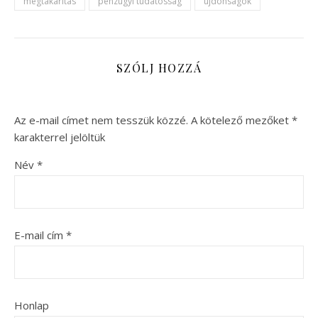
megtakarítás
pénzügyi tudatosság
újdonságok
SZÓLJ HOZZÁ
Az e-mail címet nem tesszük közzé.
A kötelező mezőket
*
karakterrel jelöltük
Név
*
E-mail cím
*
Honlap