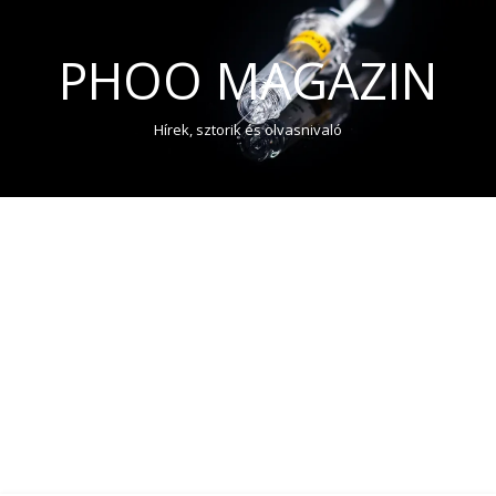
PHOO MAGAZIN
Hírek, sztorik és olvasnivaló