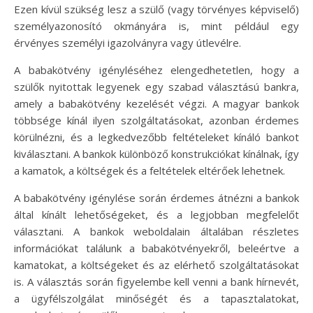
Ezen kívül szükség lesz a szülő (vagy törvényes képviselő)
személyazonosító okmányára is, mint például egy
érvényes személyi igazolványra vagy útlevélre.
A babakötvény igényléséhez elengedhetetlen, hogy a
szülők nyitottak legyenek egy szabad választású bankra,
amely a babakötvény kezelését végzi. A magyar bankok
többsége kínál ilyen szolgáltatásokat, azonban érdemes
körülnézni, és a legkedvezőbb feltételeket kínáló bankot
kiválasztani. A bankok különböző konstrukciókat kínálnak, így
a kamatok, a költségek és a feltételek eltérőek lehetnek.
A babakötvény igénylése során érdemes átnézni a bankok
által kínált lehetőségeket, és a legjobban megfelelőt
választani. A bankok weboldalain általában részletes
információkat találunk a babakötvényekről, beleértve a
kamatokat, a költségeket és az elérhető szolgáltatásokat
is. A választás során figyelembe kell venni a bank hírnevét,
a ügyfélszolgálat minőségét és a tapasztalatokat,