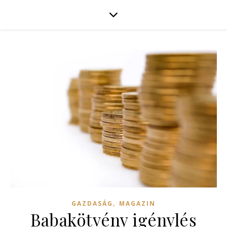
,
GAZDASÁG
MAGAZIN
Babakötvény igénylés