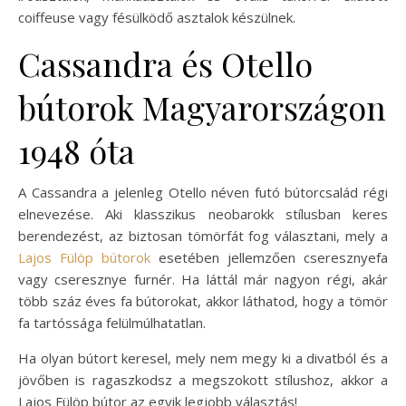
coiffeuse vagy fésülködő asztalok készülnek.
Cassandra és Otello
bútorok Magyarországon
1948 óta
A Cassandra a jelenleg Otello néven futó bútorcsalád régi
elnevezése. Aki klasszikus neobarokk stílusban keres
berendezést, az biztosan tömörfát fog választani, mely a
Lajos Fülöp bútorok
esetében jellemzően cseresznyefa
vagy cseresznye furnér. Ha láttál már nagyon régi, akár
több száz éves fa bútorokat, akkor láthatod, hogy a tömör
fa tartóssága felülmúlhatatlan.
Ha olyan bútort keresel, mely nem megy ki a divatból és a
jövőben is ragaszkodsz a megszokott stílushoz, akkor a
Lajos Fülöp bútor az egyik legjobb választás!