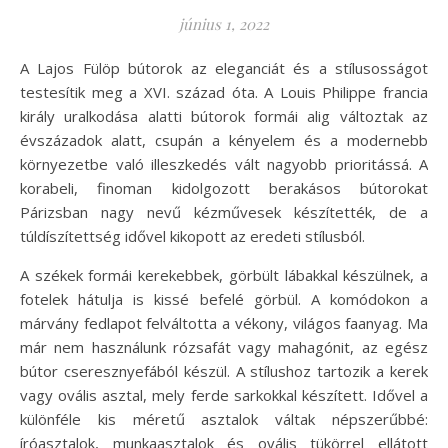
június 1, 2022
A Lajos Fülöp bútorok az eleganciát és a stílusosságot
testesítik meg a XVI. század óta. A Louis Philippe francia
király uralkodása alatti bútorok formái alig változtak az
évszázadok alatt, csupán a kényelem és a modernebb
környezetbe való illeszkedés vált nagyobb prioritássá. A
korabeli, finoman kidolgozott berakásos bútorokat
Párizsban nagy nevű kézművesek készítették, de a
túldíszítettség idővel kikopott az eredeti stílusból.
A székek formái kerekebbek, görbült lábakkal készülnek, a
fotelek hátulja is kissé befelé görbül. A komódokon a
márvány fedlapot felváltotta a vékony, világos faanyag. Ma
már nem használunk rózsafát vagy mahagónit, az egész
bútor cseresznyefából készül. A stílushoz tartozik a kerek
vagy ovális asztal, mely ferde sarkokkal készített. Idővel a
különféle kis méretű asztalok váltak népszerűbbé:
íróasztalok, munkaasztalok és ovális tükörrel ellátott