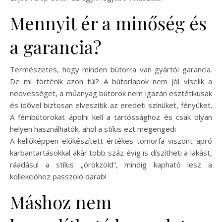
Mennyit ér a minőség és
a garancia?
Természetes, hogy minden bútorra van gyártói garancia.
De mi történik azon túl? A bútorlapok nem jól viselik a
nedvességet, a műanyag bútorok nem igazán esztétikusak
és idővel biztosan elveszítik az eredeti színüket, fényüket.
A fémbútorokat ápolni kell a tartóssághoz és csak olyan
helyen használhatók, ahol a stílus ezt megengedi
A kellőképpen előkészített értékes tömörfa viszont apró
karbantartásokkal akár több száz évig is díszítheti a lakást,
ráadásul a stílus „örökzöld”, mindig kapható lesz a
kollekcióhoz passzoló darab!
Máshoz nem