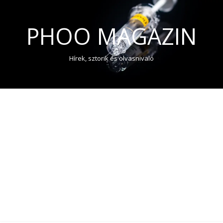
PHOO MAGAZIN
Hírek, sztorik és olvasnivaló