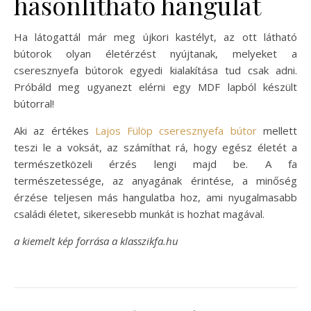
hasonlítható hangulat
Ha látogattál már meg újkori kastélyt, az ott látható
bútorok olyan életérzést nyújtanak, melyeket a
cseresznyefa bútorok egyedi kialakítása tud csak adni.
Próbáld meg ugyanezt elérni egy MDF lapból készült
bútorral!
Aki az értékes
Lajos Fülöp cseresznyefa bútor
mellett
teszi le a voksát, az számíthat rá, hogy egész életét a
természetközeli érzés lengi majd be. A fa
természetessége, az anyagának érintése, a minőség
érzése teljesen más hangulatba hoz, ami nyugalmasabb
családi életet, sikeresebb munkát is hozhat magával.
a kiemelt kép forrása a klasszikfa.hu