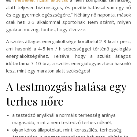
alatt teljesen biztonságos, és pozitív hatással van egy nő
és egy gyermek egészségére.” Néhány nő naponta, mások
csak heti 2-3 alkalommal sportolnak. Nem számít, milyen
gyakran mozog, fontos, hogy élvezze.
A szülés átlagos energiaköltsége körülbelül 2-3 kcal / perc,
ami hasonló a 4-5 km / h sebességgel történő gyaloglás
energiaköltségéhez. Feltéve, hogy a szülés átlagos
időtartama 7-10 óra, a szülés energiafogyasztása hasonló
lesz, mint egy maraton alatt szükséges!
A testmozgás hatása egy
terhes nőre
a testedző anyáknál a normális terhesség aránya
magasabb, mint a nem testedző terhes nőknél,
olyan kóros állapotokat, mint: koraszülés, terhesség
átterjedése, a magzat rendellenes helyzete, elhízás és