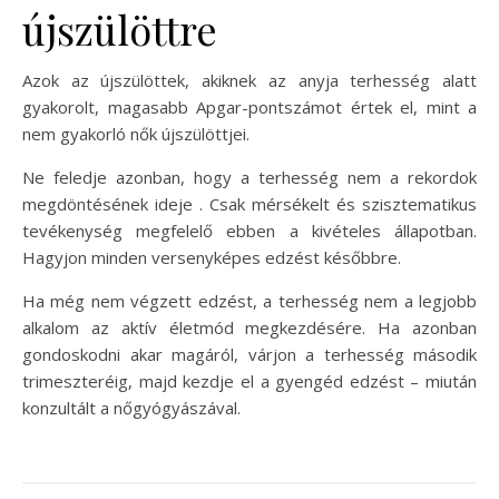
újszülöttre
Azok az újszülöttek, akiknek az anyja terhesség alatt
gyakorolt, magasabb Apgar-pontszámot értek el, mint a
nem gyakorló nők újszülöttjei.
Ne feledje azonban, hogy a terhesség nem a rekordok
megdöntésének ideje . Csak mérsékelt és szisztematikus
tevékenység megfelelő ebben a kivételes állapotban.
Hagyjon minden versenyképes edzést későbbre.
Ha még nem végzett edzést, a terhesség nem a legjobb
alkalom az aktív életmód megkezdésére. Ha azonban
gondoskodni akar magáról, várjon a terhesség második
trimeszteréig, majd kezdje el a gyengéd edzést – miután
konzultált a nőgyógyászával.