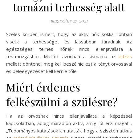
tornázni terhesség alatt
augusztus 27, 2021
Széles körben ismert, hogy az aktív nők sokkal jobban
viselik a terhességet és lassabban fáradnak. Az
egészséges terhes nőnek nincs ellenjavallata a
testmozgáshoz. Mielőtt azonban a kismama az
edzés
mellett döntene, meg kell beszélnie ezt a tényt orvosával
és beleegyezését kell kérnie tőle.
Miért érdemes
felkészülni a szülésre?
Ha az orvosnak nincs ellenjavallata a képzéssel
kapcsolatban, addig maradjon aktív, amíg jól érzi magát .
„Tudományos kutatások kimutatták, hogy a szisztematikus
és
mérsékelt fizikai aktivitás
a nem komplikált terhesség