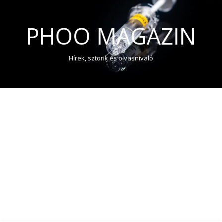
PHOO MAGAZIN
Hírek, sztorik és olvasnivaló