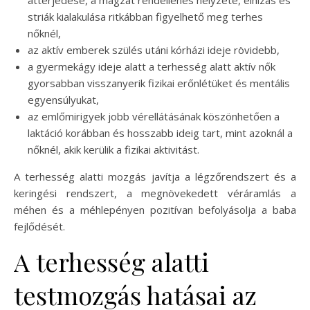
striák kialakulása ritkábban figyelhető meg terhes
nőknél,
az aktív emberek szülés utáni kórházi ideje rövidebb,
a gyermekágy ideje alatt a terhesség alatt aktív nők
gyorsabban visszanyerik fizikai erőnlétüket és mentális
egyensúlyukat,
az emlőmirigyek jobb vérellátásának köszönhetően a
laktáció korábban és hosszabb ideig tart, mint azoknál a
nőknél, akik kerülik a fizikai aktivitást.
A terhesség alatti mozgás javítja a légzőrendszert és a
keringési rendszert, a megnövekedett véráramlás a
méhen és a méhlepényen pozitívan befolyásolja a baba
fejlődését.
A terhesség alatti
testmozgás hatásai az