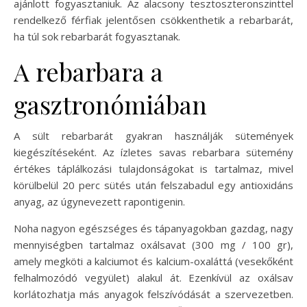
ajánlott fogyasztaniuk. Az alacsony tesztoszteronszinttel
rendelkező férfiak jelentősen csökkenthetik a rebarbarát,
ha túl sok rebarbarát fogyasztanak.
A rebarbara a
gasztronómiában
A sült rebarbarát gyakran használják sütemények
kiegészítéseként. Az ízletes savas rebarbara sütemény
értékes táplálkozási tulajdonságokat is tartalmaz, mivel
körülbelül 20 perc sütés után felszabadul egy antioxidáns
anyag, az úgynevezett rapontigenin.
Noha nagyon egészséges és tápanyagokban gazdag, nagy
mennyiségben tartalmaz oxálsavat (300 mg / 100 gr),
amely megköti a kalciumot és kalcium-oxaláttá (vesekőként
felhalmozódó vegyület) alakul át. Ezenkívül az oxálsav
korlátozhatja más anyagok felszívódását a szervezetben.