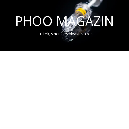
PHOO MAGAZIN
Hírek, sztorik és olvasnivaló