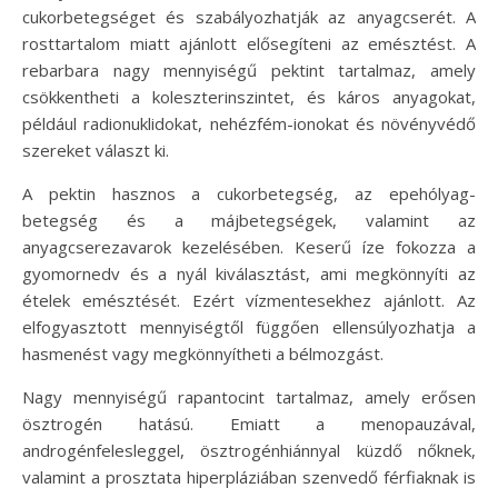
cukorbetegséget és szabályozhatják az anyagcserét. A
rosttartalom miatt ajánlott elősegíteni az emésztést. A
rebarbara nagy mennyiségű pektint tartalmaz, amely
csökkentheti a koleszterinszintet, és káros anyagokat,
például radionuklidokat, nehézfém-ionokat és növényvédő
szereket választ ki.
A pektin hasznos a cukorbetegség, az epehólyag-
betegség és a májbetegségek, valamint az
anyagcserezavarok kezelésében. Keserű íze fokozza a
gyomornedv és a nyál kiválasztást, ami megkönnyíti az
ételek emésztését. Ezért vízmentesekhez ajánlott. Az
elfogyasztott mennyiségtől függően ellensúlyozhatja a
hasmenést vagy megkönnyítheti a bélmozgást.
Nagy mennyiségű rapantocint tartalmaz, amely erősen
ösztrogén hatású. Emiatt a menopauzával,
androgénfelesleggel, ösztrogénhiánnyal küzdő nőknek,
valamint a prosztata hiperpláziában szenvedő férfiaknak is