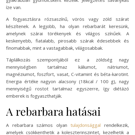
íze van.
A fogyasztásra rózsaszínű, vörös vagy zöld szárat
készítenek. A legjobb, ha olyan rebarbarát keresünk,
amelynek szárai törékenyek és világos színűek. A
keskenyebb, fiatalabb, pirosabb szárak édesebbek és
finomabbak, mint a vastagabbak, világosabbak.
Táplálkozás szempontjából ez a zöldség nagy
mennyiségben tartalmaz káliumot, nátriumot,
magnéziumot, foszfort, vasat, C-vitamint és béta-karotint.
Energia értéke nagyon alacsony (18kcal / 100 g), nagy
mennyiségű rostot tartalmaz egyszerre, így diétázó
emberek is fogyaszthatják.
A rebarbara hatásai
A rebarbara számos olyan
tulajdonsággal
rendelkezik,
amelyek csökkenthetik a koleszterinszintet, kezelhetik a