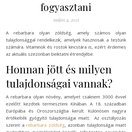
fogyasztani
május 4, 2021
A rebarbara olyan zöldség, amely számos olyan
tulajdonsággal rendelkezik, amelyek hasznosak a testünk
számára. Vitaminok és rostok kincstára is, ezért érdemes
az aktuális szezonban beiktatni étrendjébe.
Honnan jött és milyen
tulajdonságai vannak?
A rebarbara olyan növény, amelyet csaknem 3000 évvel
ezelőtt kezdtek termeszteni Kínában. A 18. században
Európába és Oroszországba került. Különösen nagyra
értékelték gyógyító tulajdonságai miatt. Az osztályozás
szerint a
rebarbara zöldség
, azonban tulajdonságai miatt
gyakrabban gyümölcsként kezelik. Jellegzetes savanykás